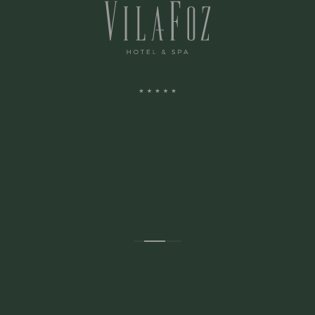
MORADA:
Avenida Montevideu N.236
Porto, Porto 4150-516 Portugal
CONTACTOS: