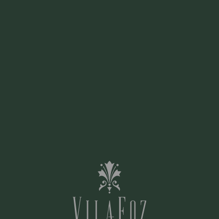
Parece que la página que estabas buscando ya
no existe ...
¡No te preocupes ! Puedes ir a una de las
páginas a continuación:
Hotel
Habitaciones y Suites
Ofertas Especiales
Contáctanos