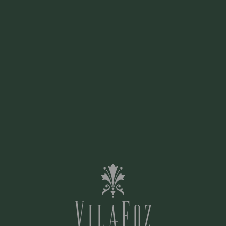
Se não quiser continuar a receber informações
das ofertas, por favor deixe-nos o seu email.
EMAIL: