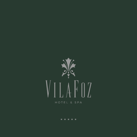
Em contextos específicos, o restaurante
Vila Foz poderá também acolher eventos
privados, para um número limitado de
convidados e em horários previamente
definidos, preservando o ambiente, o
serviço e a identidade que o distinguem.