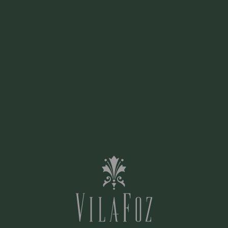
Sous réserve de disponibilité des services
inhérents
Valable 6 mois après l'achat
Voir les termes et conditions
RÉSERVER!
€ 645,00
Romantic Hideaway
Surprenez
quelqu'un de spécial avec une
escapade romantique à Vila Foz.
Ce programme comprend :
Accès illimité à l'espace bien-
[Cliquez pour agrandir]