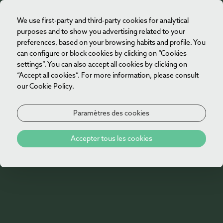
We use first-party and third-party cookies for analytical
FR
purposes and to show you advertising related to your
preferences, based on your browsing habits and profile. You
can configure or block cookies by clicking on “Cookies
settings”. You can also accept all cookies by clicking on
“Accept all cookies”. For more information, please consult
our Cookie Policy.
Paramètres des cookies
Contacts
Accepter tous les cookies
NOUS SOMMES ICI POUR VOUS.
Nous pouvons vous aider pour répondre à une
question ? Nos lignes sont ouvertes 24h/24