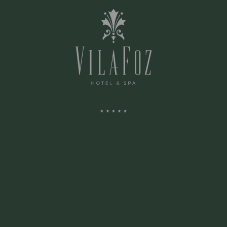
NR. D'ENFANTS
TYPE DE CHAMBRE
MONTANT
ENTREZ VOS COMMENTAIRES OU QUESTIONS CI-DESSOUS:
J’ACCEPTE LES CONDITIONS DE VENTE ET LA POLITIQUE DE
CONFIDENTIALITÉ ET DE DONNÉES PERSONNELLES, QUI EN FAIT PARTIE
INTÉGRANTE
VEUILLEZ M’INFORMER DES OFFRES SPÉCIALES ET DES