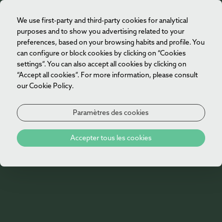
rétablir l'équilibre entre le corps et l'esprit,
associant un hébergement raffiné, des soins
We use first-party and third-party cookies for analytical
FR
purposes and to show you advertising related to your
exclusifs au Vila Foz Spa et des moments de
preferences, based on your browsing habits and profile. You
sérénité face à l'Atlantique.
can configure or block cookies by clicking on “Cookies
settings”. You can also accept all cookies by clicking on
Jour 1
“Accept all cookies”. For more information, please consult
our Cookie Policy.
Check-in
Paramètres des cookies
Jour 2
Offres
Soin du corps de 60 minutes au spa Vila Foz
Accepter tous les cookies
Porto by Boat
spéciales
Profitez de l'espace bien-être du spa Vila Foz
(à
partir de 16 ans)
Jour 3
Balade à vélo matinale